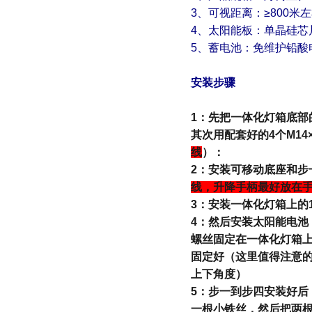
3、可视距离：≥800米
4、太阳能板：单晶硅芯
5、蓄电池：免维护铅酸
安装步骤
1：先把一体化灯箱底
其次用配套好的
4
个
M14
线
）：
2：安装可移动底座和步
线，升降手柄最好放在
3：安装一体化灯箱上的
4：然后安装太阳能电池
螺丝固定在一体化灯箱
固定好（这里值得注意
上下角度）
5：步一到步四安装好
一根小铁丝，然后把两