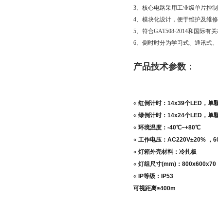
3、核心电路采用工业级单片控制
4、模块化设计，便于维护及维
5、符合GAT508-2014和国际有
6、倒时时分为学习式、通讯式
产品技术参数：
«
红倒计时：
14x39
个
LED
，单
«
绿倒计时：
14x24
个
LED
，单
«
环境温度：
-40
℃
~+80
℃
«
工作电压：
AC220V
±
20%
，
6
«
灯箱外壳材料：
冷扎板
«
灯组尺寸
(mm)
：
800x600x70
«
IP
等级：
IP53
可视距离
≥
4
00m