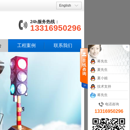
English
24h服务热线：
13316950296
会
工程案例
联系我们
在
蒋先生
线
咨
夏先生
询
夏小姐
技术支持
蒋先生
电话咨询
13316950296